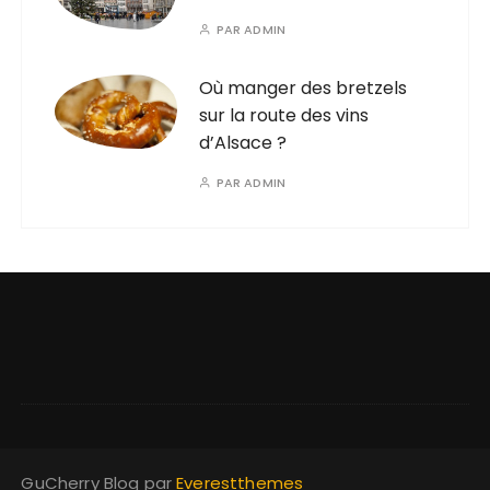
PAR
ADMIN
Où manger des bretzels
sur la route des vins
d’Alsace ?
PAR
ADMIN
GuCherry Blog par
Everestthemes