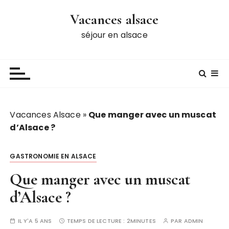
P
Vacances alsace
a
s
séjour en alsace
s
e
r
a
u
c
Vacances Alsace
»
Que manger avec un muscat
o
d’Alsace ?
n
t
GASTRONOMIE EN ALSACE
e
n
Que manger avec un muscat
u
d’Alsace ?
IL Y'A 5 ANS
TEMPS DE LECTURE :
2MINUTES
PAR
ADMIN